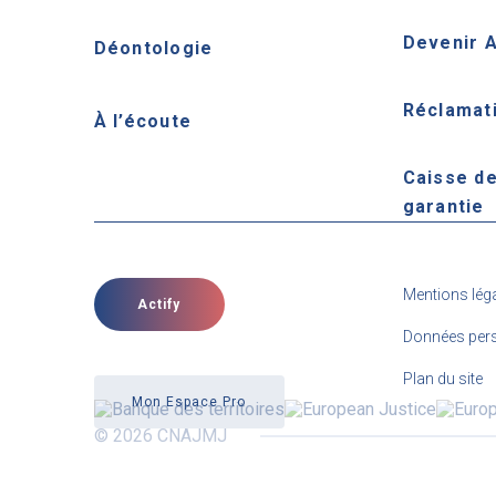
Devenir 
Déontologie
Réclamat
À l’écoute
Caisse d
garantie
Mentions lég
Actify
Données pers
Plan du site
Mon Espace Pro
© 2026 CNAJMJ