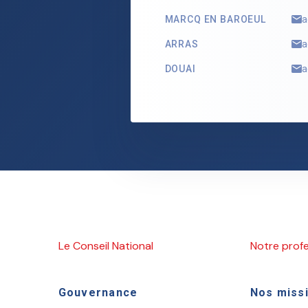
MARCQ EN BAROEUL
a
ARRAS
a
DOUAI
a
Le Conseil National
Notre prof
Gouvernance
Nos miss