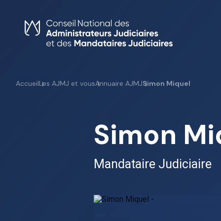
Skip
to
content
Accueil
Les AJMJ et vous
Annuaire AJMJ
Simon Miquel
Simon Mi
Mandataire Judiciaire