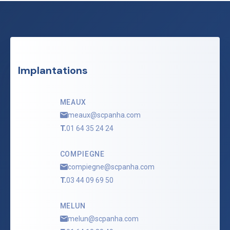
Implantations
MEAUX
meaux@scpanha.com
T.
01 64 35 24 24
COMPIEGNE
compiegne@scpanha.com
T.
03 44 09 69 50
MELUN
melun@scpanha.com