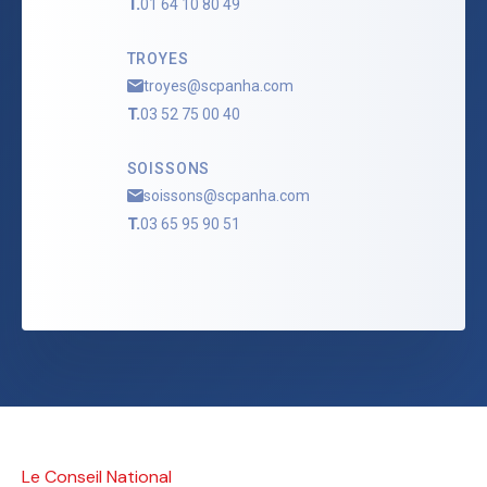
T.
01 64 10 80 49
TROYES
troyes@scpanha.com
T.
03 52 75 00 40
SOISSONS
soissons@scpanha.com
T.
03 65 95 90 51
Le Conseil National