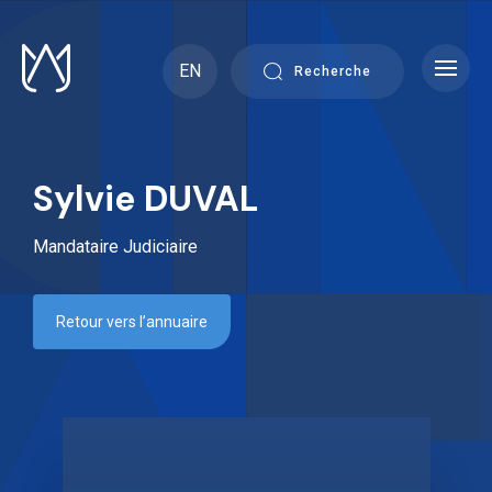
Skip
to
content
EN
Recherche
Sylvie DUVAL
Mandataire Judiciaire
Retour vers l’annuaire