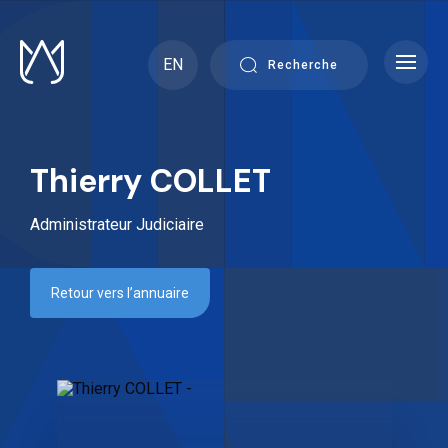
Skip
to
content
EN
Recherche
Thierry COLLET
Administrateur Judiciaire
Retour vers l’annuaire