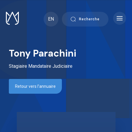
Skip
to
content
EN
Recherche
Tony Parachini
Stagiaire Mandataire Judiciaire
Retour vers l’annuaire