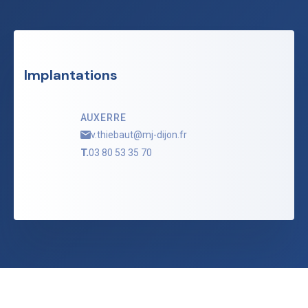
Implantations
AUXERRE
v.thiebaut@mj-dijon.fr
T.
03 80 53 35 70