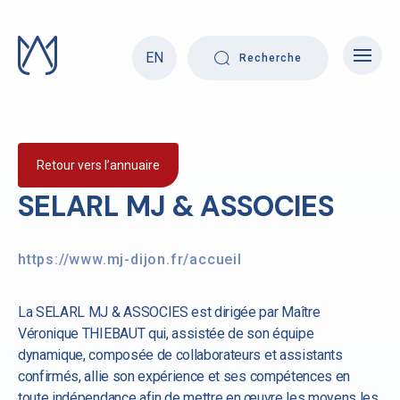
Skip
to
content
EN
Recherche
Retour vers l’annuaire
SELARL MJ & ASSOCIES
https://www.mj-dijon.fr/accueil
La SELARL MJ & ASSOCIES est dirigée par Maître
Véronique THIEBAUT qui, assistée de son équipe
dynamique, composée de collaborateurs et assistants
confirmés, allie son expérience et ses compétences en
toute indépendance afin de mettre en œuvre les moyens les