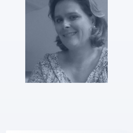
Tony Parachini
Stagiaire Mandataire Judiciaire
Voir le profil
SELARL MJ & ASSOCIES
Véronique THIEBAUT
Mandataire Judiciaire
Voir le profil