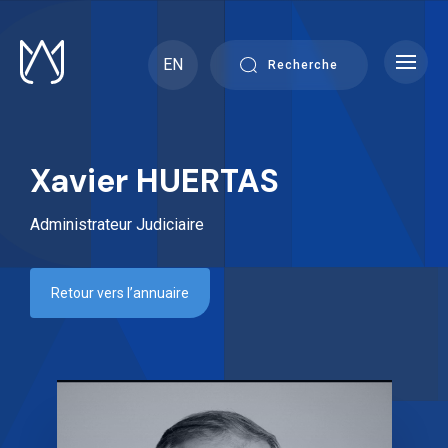
Skip
to
content
EN
Recherche
Xavier HUERTAS
Administrateur Judiciaire
Retour vers l’annuaire