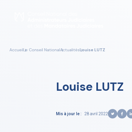
Skip
to
content
Accueil
Le Conseil National
Actualités
Louise LUTZ
Louise LUTZ
Mis à jour le :
28 avril 2022