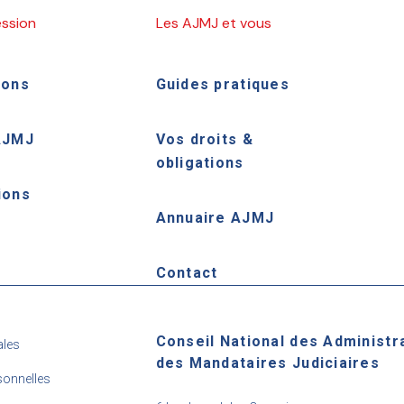
ession
Les AJMJ et vous
ions
Guides pratiques
AJMJ
Vos droits &
obligations
ions
Annuaire AJMJ
e
Contact
Conseil National des Administr
ales
des Mandataires Judiciaires
onnelles