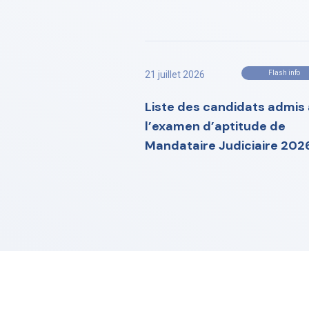
21 juillet 2026
Flash info
Liste des candidats admis 
l’examen d’aptitude de
Mandataire Judiciaire 202