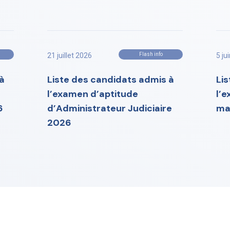
21 juillet 2026
Flash info
5 ju
à
Liste des candidats admis à
Li
l’examen d’aptitude
l’
6
d’Administrateur Judiciaire
ma
2026