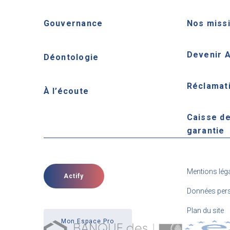
Gouvernance
Nos miss
Devenir 
Déontologie
Réclamat
À l’écoute
Caisse d
garantie
Mentions lég
Actify
Données pers
Plan du site
Mon Espace Pro