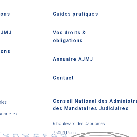
ions
Guides pratiques
AJMJ
Vos droits &
obligations
ions
Annuaire AJMJ
e
Contact
Conseil National des Administr
ales
des Mandataires Judiciaires
onnelles
6 boulevard des Capucines
75009 Paris