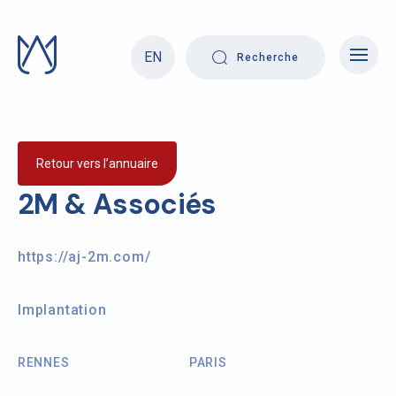
Skip
to
content
EN
Recherche
Retour vers l’annuaire
2M & Associés
https://aj-2m.com/
Implantation
RENNES
PARIS