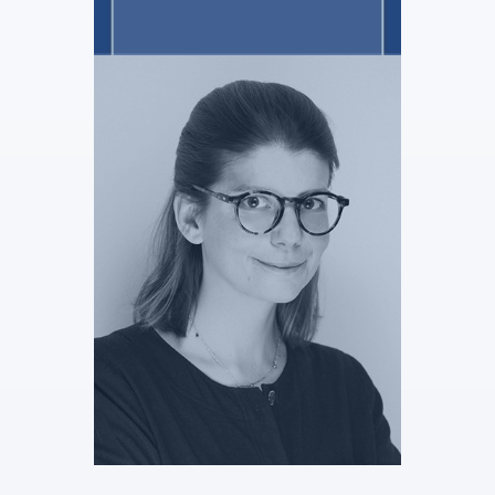
2M & Associés
Julie GIULIANI
Stagiaire Administrateur
Judiciaire
Voir le profil