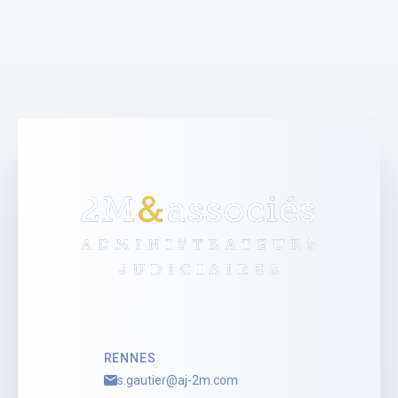
2M & Associés
Marine PACE
Administrateur Judiciaire
Voir le profil
RENNES
s.gautier@aj-2m.com