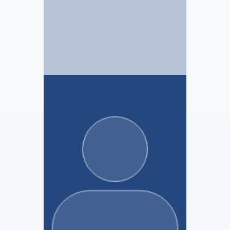
BERTHELOT & Associés
Geoffroy Berthelot
Mandataire Judiciaire
Voir le profil