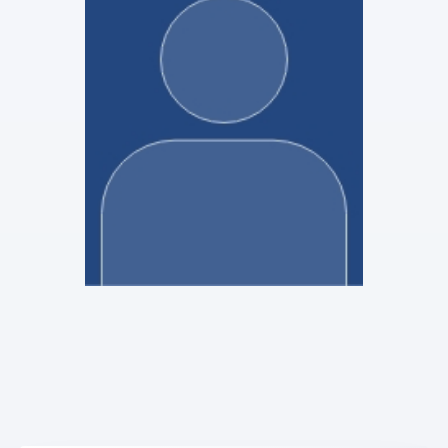
Lisa GOUSTIAUX
Stagiaire Mandataire Judiciaire
Voir le profil
BERTHELOT & Associés
Pauline DI MARTINO
Stagiaire Mandataire Judiciaire