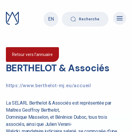
Skip
to
content
EN
Recherche
Retour vers l’annuaire
BERTHELOT & Associés
https://www.berthelot-mj.eu/accueil
La SELARL Berthelot & Associés est représentée par
Maîtres Geoffroy Berthelot,
Dominique Masselon, et Bérénice Duboc, tous trois
associés, ainsi que Julien Verani-
Walicki, mandataire judiciaire salarié, se composée d’une