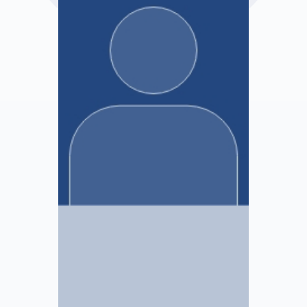
Bérénice Duboc
Mandataire Judiciaire
Voir le profil
BERTHELOT & Associés
Clara GAGNAIRE
Stagiaire Mandataire Judiciaire