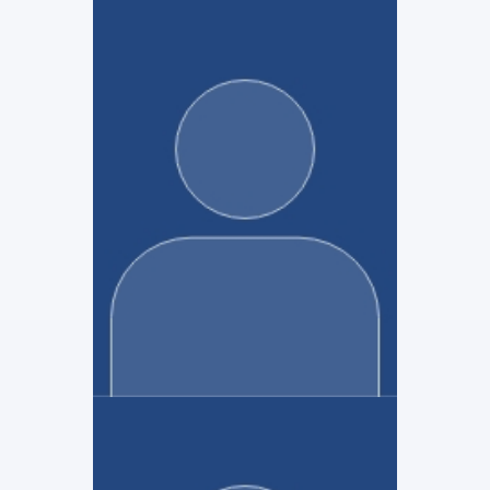
BERTHELOT & Associés
Karen NACHAR
Mandataire Judiciaire
Voir le profil
BERTHELOT & Associés