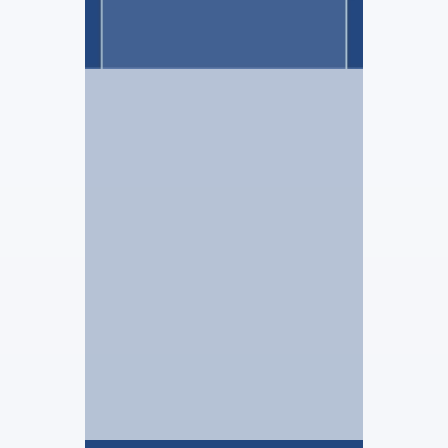
BERTHELOT & Associés
Julien FLOT
Stagiaire Mandataire Judiciaire
Voir le profil