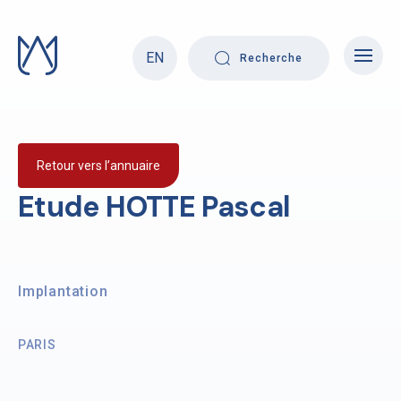
Skip
to
content
EN
Recherche
Retour vers l’annuaire
Etude HOTTE Pascal
Implantation
PARIS