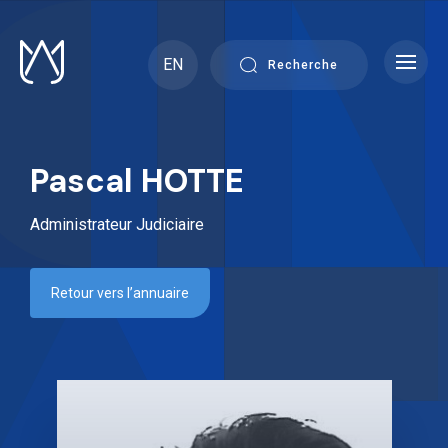
Skip
to
content
EN
Recherche
Pascal HOTTE
Administrateur Judiciaire
Retour vers l’annuaire