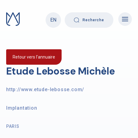
Skip
to
content
EN
Recherche
Retour vers l’annuaire
Etude Lebosse Michèle
http://www.etude-lebosse.com/
Implantation
PARIS