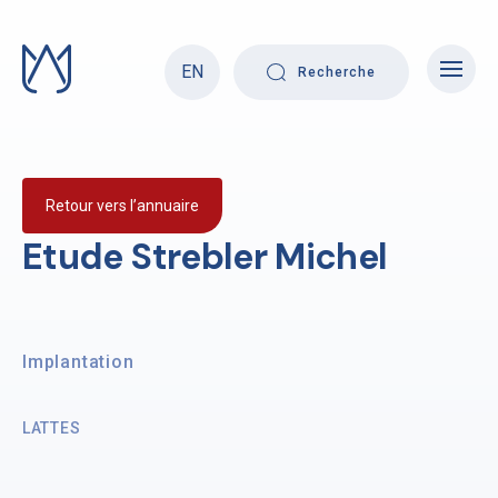
Skip
to
content
EN
Recherche
Retour vers l’annuaire
Etude Strebler Michel
Implantation
LATTES