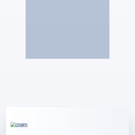
Etude VERRECCHIA Eric
Jean-Baptiste
Verrecchia
Stagiaire Mandataire Judiciaire
Voir le profil