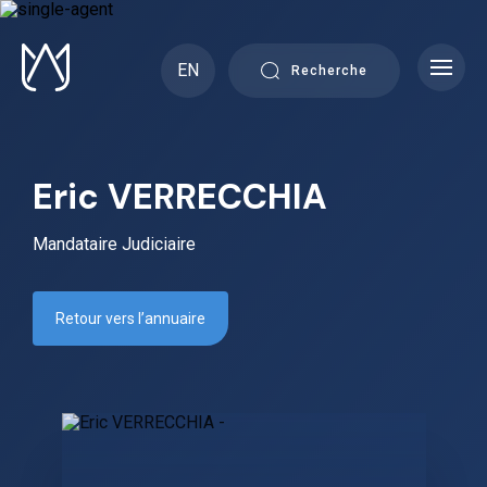
Skip
to
content
EN
Recherche
Eric VERRECCHIA
Mandataire Judiciaire
Retour vers l’annuaire