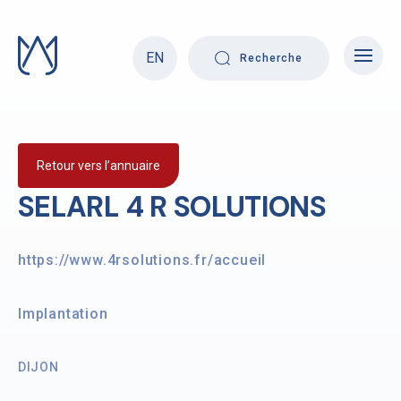
Skip
to
content
EN
Recherche
Retour vers l’annuaire
SELARL 4 R SOLUTIONS
https://www.4rsolutions.fr/accueil
Implantation
DIJON