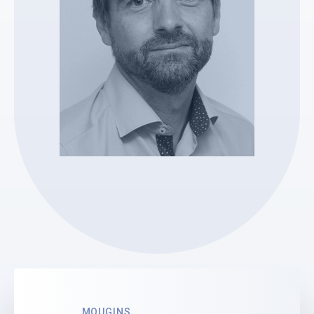
SELARL GM
Lionel Mariettan
Mandataire Judiciaire
Voir le profil
MOUGINS