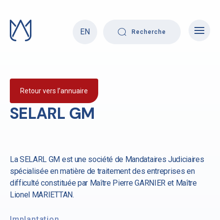
Skip
to
content
EN
Recherche
Retour vers l’annuaire
SELARL GM
La SELARL GM est une société de Mandataires Judiciaires
spécialisée en matière de traitement des entreprises en
difficulté constituée par Maître Pierre GARNIER et Maître
Lionel MARIETTAN.
Implantation