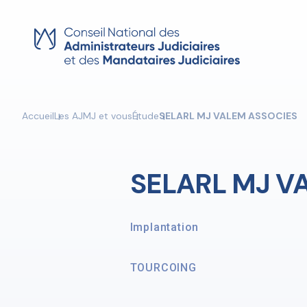
Skip
to
content
Accueil
Les AJMJ et vous
Étude
SELARL MJ VALEM ASSOCIES
SELARL MJ V
Implantation
TOURCOING