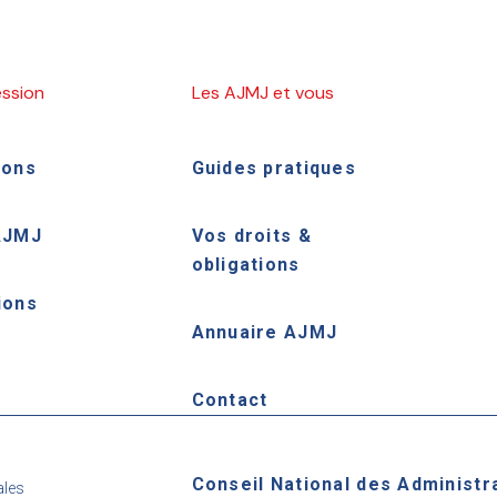
ession
Les AJMJ et vous
ions
Guides pratiques
AJMJ
Vos droits &
obligations
ions
Annuaire AJMJ
e
Contact
Conseil National des Administr
ales