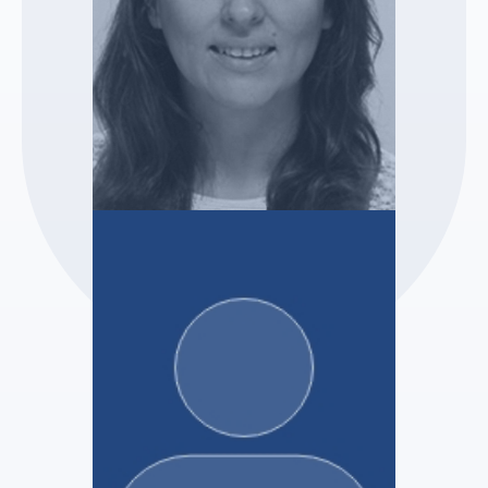
SELAS GUERIN & ASSOCIEES
Hélène BRANCHU-BORD
Mandataire Judiciaire
Voir le profil