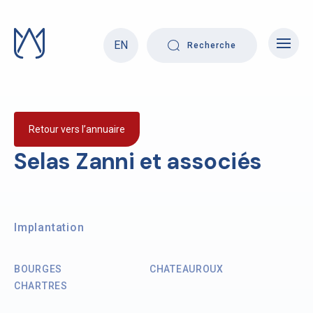
Skip
to
content
EN
Recherche
Retour vers l’annuaire
Selas Zanni et associés
Implantation
BOURGES
CHATEAUROUX
CHARTRES