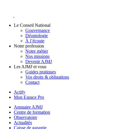
Skip
to
content
Le Conseil National
Gouvernance
Déontologie
À l’écoute
Notre profession
Notre métier
Nos missions
Devenir AJMJ
Les AJMJ et vous
Guides pratiques
Vos droits & obligations
Contact
Actify
Mon Espace Pro
Annuaire AJMJ
Centre de formation
Observatoire
Actualités
Caisse de garantie