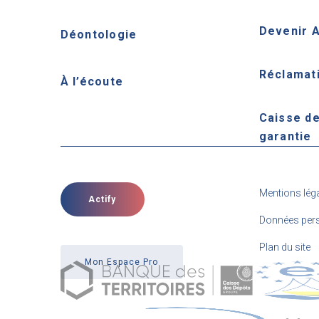
Devenir 
Déontologie
Réclamat
À l’écoute
Caisse d
garantie
Mentions lég
Actify
Données pers
Plan du site
Mon Espace Pro