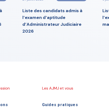
à
Liste des candidats admis à
Li
l’examen d’aptitude
l’
6
d’Administrateur Judiciaire
ma
2026
ession
Les AJMJ et vous
ions
Guides pratiques