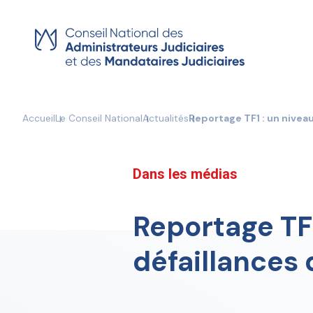
Skip
to
content
Accueil
Le Conseil National
Actualités
Reportage TF1 : un nivea
Dans les médias
Reportage TF
défaillances 