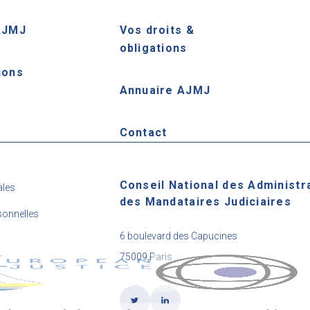
AJMJ
Vos droits &
obligations
ions
Annuaire AJMJ
e
Contact
Conseil National des Administr
ales
des Mandataires Judiciaires
onnelles
6 boulevard des Capucines
75009 Paris