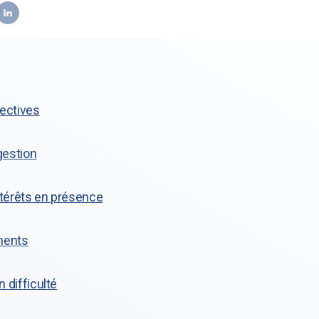
lectives
gestion
intérêts en présence
ments
n difficulté