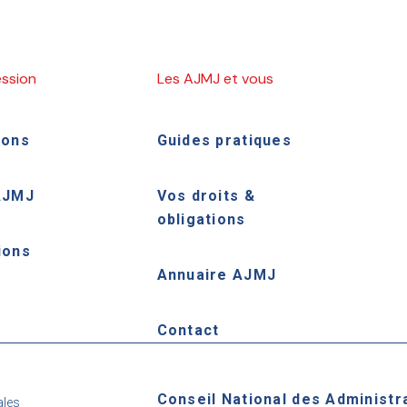
ession
Les AJMJ et vous
ions
Guides pratiques
AJMJ
Vos droits &
obligations
ions
Annuaire AJMJ
e
Contact
Conseil National des Administr
ales