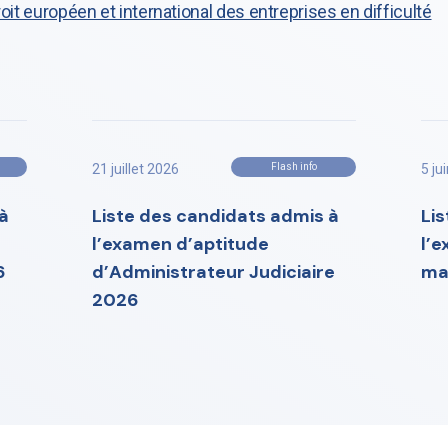
oit européen et international des entreprises en difficulté
21 juillet 2026
Flash info
5 ju
à
Liste des candidats admis à
Li
l’examen d’aptitude
l’
6
d’Administrateur Judiciaire
ma
2026