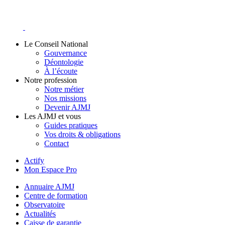
Skip
to
content
Le Conseil National
Gouvernance
Déontologie
À l’écoute
Notre profession
Notre métier
Nos missions
Devenir AJMJ
Les AJMJ et vous
Guides pratiques
Vos droits & obligations
Contact
Actify
Mon Espace Pro
Annuaire AJMJ
Centre de formation
Observatoire
Actualités
Caisse de garantie