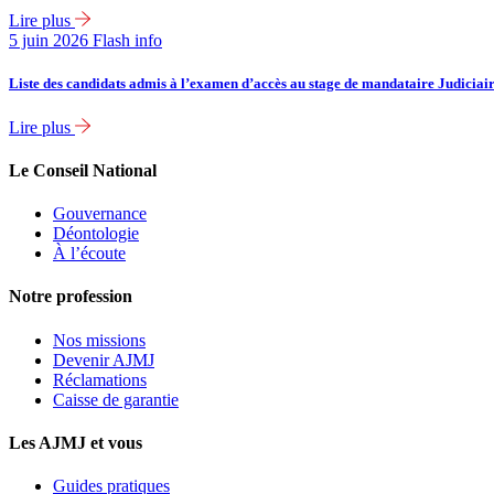
Lire plus
5 juin 2026
Flash info
Liste des candidats admis à l’examen d’accès au stage de mandataire Judiciai
Lire plus
Le Conseil National
Gouvernance
Déontologie
À l’écoute
Notre profession
Nos missions
Devenir AJMJ
Réclamations
Caisse de garantie
Les AJMJ et vous
Guides pratiques