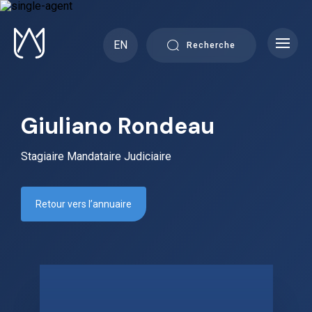
Skip
to
content
EN
Recherche
Giuliano Rondeau
Stagiaire Mandataire Judiciaire
Retour vers l’annuaire