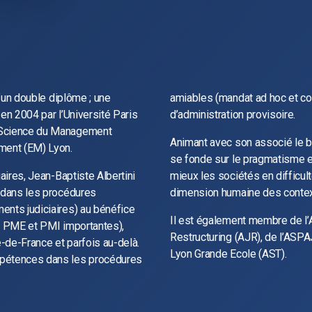
d’un double diplôme ; une
amiables (mandat ad hoc et con
en 2004 par l’Université Paris
d’administration provisoire.
 Science du Management
Animant avec son associé le bu
ment (EM) Lyon.
se fonde sur le pragmatisme et
iaires, Jean-Baptiste Albertini
mieux les sociétés en difficult
e dans les procédures
dimension humaine des contexte
ents judiciaires) au bénéfice
Il est également membre de l
E, PME et PMI importantes),
Restructuring (AJR), de l’ASPA
e-de-France et parfois au-delà.
Lyon Grande Ecole (AST).
mpétences dans les procédures