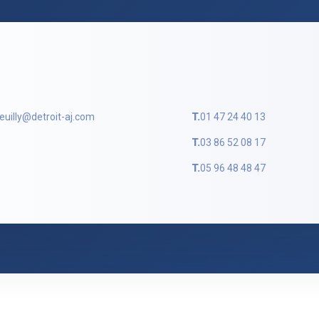
euilly@detroit-aj.com
T.
01 47 24 40 13
T.
03 86 52 08 17
T.
05 96 48 48 47