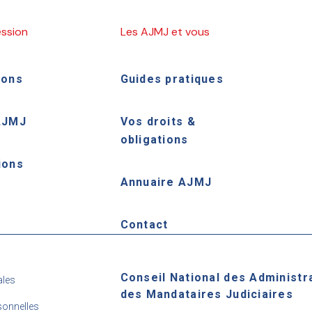
ession
Les AJMJ et vous
ions
Guides pratiques
AJMJ
Vos droits &
obligations
ions
Annuaire AJMJ
e
Contact
Conseil National des Administr
ales
des Mandataires Judiciaires
onnelles