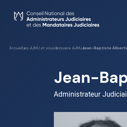
Skip
to
content
Accueil
Les AJMJ et vous
Annuaire AJMJ
Jean-Baptiste Alberti
Jean-Bapt
Administrateur Judiciai