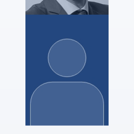
SELARL DETROIT
Jean-Baptiste Albertini
Administrateur Judiciaire
Voir le profil