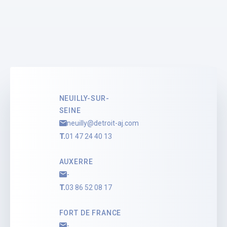
SELARL DETROIT
Saul LEMEE
Stagiaire Administrateur
Judiciaire
Voir le profil
NEUILLY-SUR-
SEINE
neuilly@detroit-aj.com
T.
01 47 24 40 13
AUXERRE
-
T.
03 86 52 08 17
FORT DE FRANCE
-