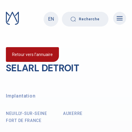
Skip
to
content
EN
Recherche
Retour vers l’annuaire
SELARL DETROIT
Implantation
NEUILLY-SUR-SEINE
AUXERRE
FORT DE FRANCE