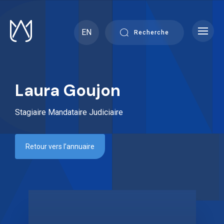
Skip
to
content
EN
Recherche
Laura Goujon
Stagiaire Mandataire Judiciaire
Retour vers l’annuaire