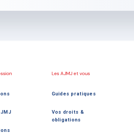
ession
Les AJMJ et vous
ions
Guides pratiques
AJMJ
Vos droits &
obligations
ions