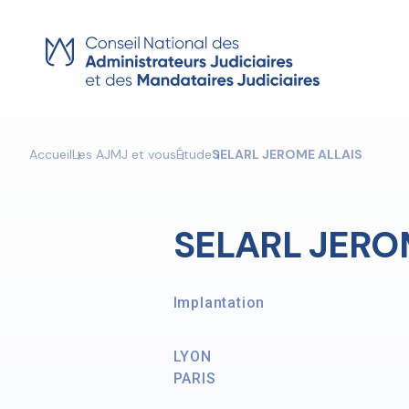
Skip
to
content
Accueil
Les AJMJ et vous
Étude
SELARL JEROME ALLAIS
SELARL JERO
Implantation
LYON
PARIS