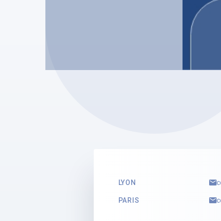
SELARL JEROME ALLAIS
SELARL 
Jérôme ALLAIS
Laura
Mandataire Judiciaire
Stagiai
Voir le profil
Voir le 
LYON
c
PARIS
c