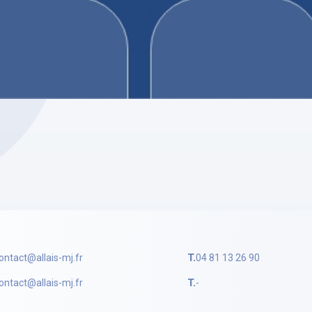
JEROME ALLAIS
SELARL JEROME ALLAIS
 Goujon
Marion CATTIN
re Mandataire Judiciaire
Mandataire Judiciaire
profil
Voir le profil
ontact@allais-mj.fr
T.
04 81 13 26 90
ontact@allais-mj.fr
T.
-