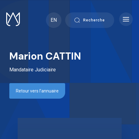
Skip
to
content
EN
Recherche
Marion CATTIN
Mandataire Judiciaire
Retour vers l’annuaire