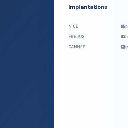
Implantations
NICE
m
FRÉJUS
m
CANNES
m