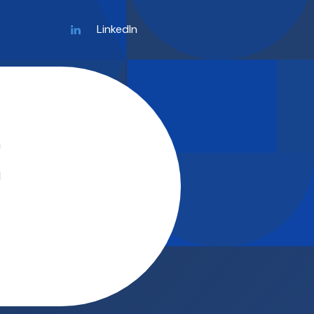
LinkedIn
m
l