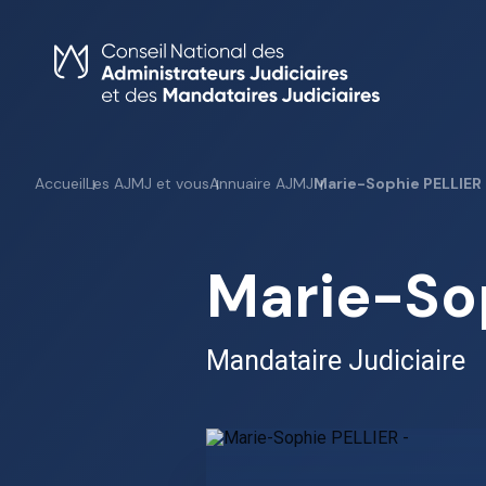
Skip
to
content
Accueil
Les AJMJ et vous
Annuaire AJMJ
Marie-Sophie PELLIER
Marie-So
Mandataire Judiciaire