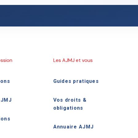
ession
Les AJMJ et vous
ions
Guides pratiques
AJMJ
Vos droits &
obligations
ions
Annuaire AJMJ
e