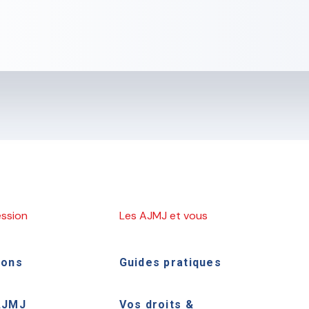
ession
Les AJMJ et vous
ions
Guides pratiques
AJMJ
Vos droits &