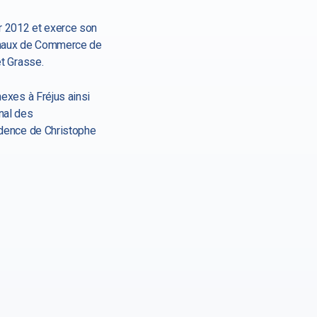
 2012 et exerce son
bunaux de Commerce de
et Grasse.
nexes à Fréjus ainsi
nal des
idence de Christophe