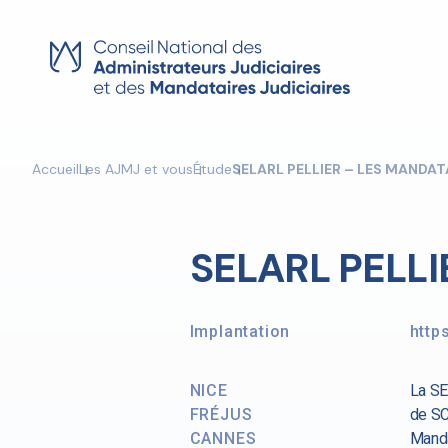
Skip
to
content
Accueil
Les AJMJ et vous
Étude
SELARL PELLIER – LES MANDAT
SELARL PELLI
Implantation
http
NICE
La SE
FRÉJUS
de SC
CANNES
Manda