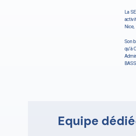
La SE
activ
Nice,
Son b
qu’à 
Admin
BASS
Equipe dédié