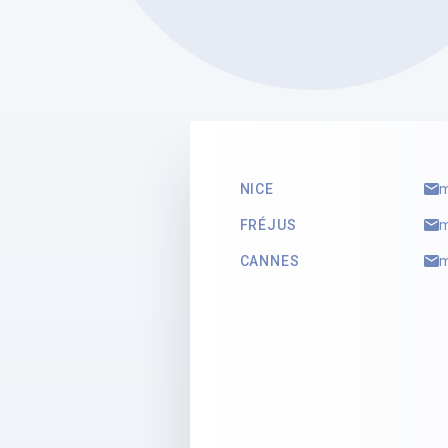
SELARL PELLIER – LES
MANDATAIRES
Marie-Sophie PELLIER
Mandataire Judiciaire
Voir le profil
NICE
m
FRÉJUS
m
CANNES
m