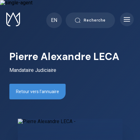
Skip
to
content
EN
Recherche
Pierre Alexandre LECA
Mandataire Judiciaire
Retour vers l’annuaire