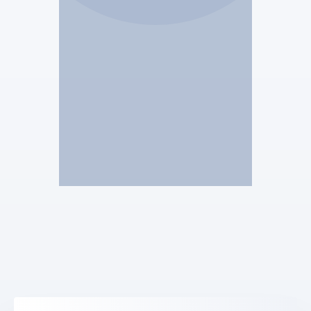
Mandataire Judiciaire
Voir le profil
SCP LECA CRESSEND
Quentin Cressend
Mandataire Judiciaire
Voir le profil