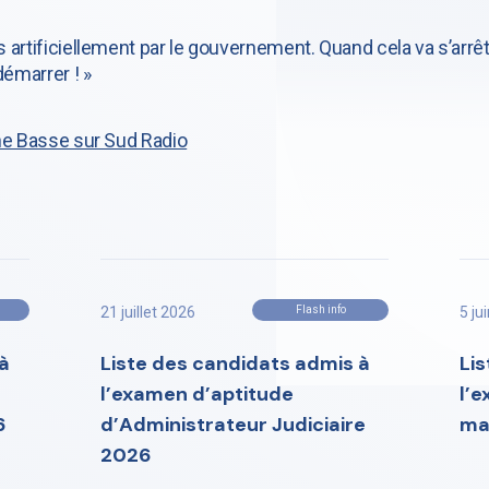
artificiellement par le gouvernement. Quand cela va s’arrête
démarrer ! »
he Basse sur Sud Radio
21 juillet 2026
Flash info
5 ju
à
Liste des candidats admis à
Li
l’examen d’aptitude
l’
6
d’Administrateur Judiciaire
ma
2026