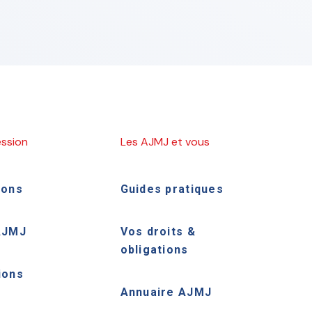
ession
Les AJMJ et vous
ions
Guides pratiques
AJMJ
Vos droits &
obligations
ions
Annuaire AJMJ