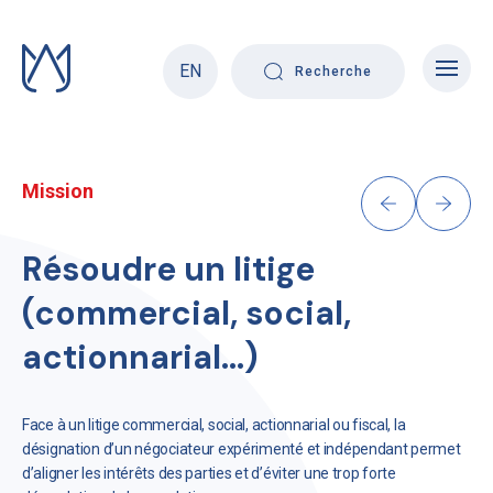
Skip
to
content
EN
Recherche
Mission
Résoudre un litige
(commercial, social,
actionnarial…)
Face à un litige commercial, social, actionnarial ou fiscal, la
désignation d’un négociateur expérimenté et indépendant permet
d’aligner les intérêts des parties et d’éviter une trop forte