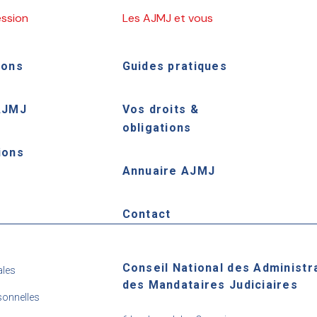
ession
Les AJMJ et vous
ions
Guides pratiques
AJMJ
Vos droits &
obligations
ions
Annuaire AJMJ
e
Contact
Conseil National des Administr
ales
des Mandataires Judiciaires
onnelles