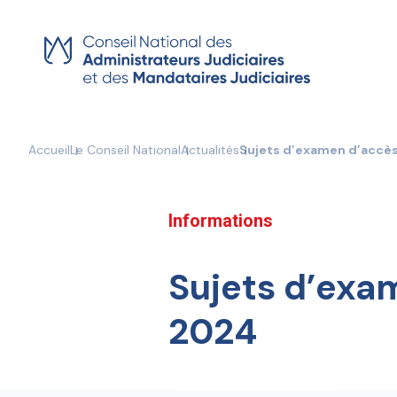
Skip
to
content
Accueil
Le Conseil National
Actualités
Sujets d’examen d’accès
Informations
Sujets d’exa
2024