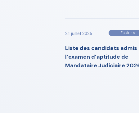
21 juillet 2026
Flash info
Liste des candidats admis 
l’examen d’aptitude de
Mandataire Judiciaire 202