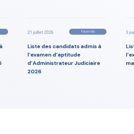
21 juillet 2026
Flash info
5 ju
à
Liste des candidats admis à
Li
l’examen d’aptitude
l’
6
d’Administrateur Judiciaire
ma
2026