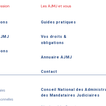
ession
Les AJMJ et vous
ions
Guides pratiques
AJMJ
Vos droits &
obligations
ions
Annuaire AJMJ
e
Contact
Conseil National des Administr
ales
des Mandataires Judiciaires
onnelles