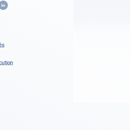
tés
cution