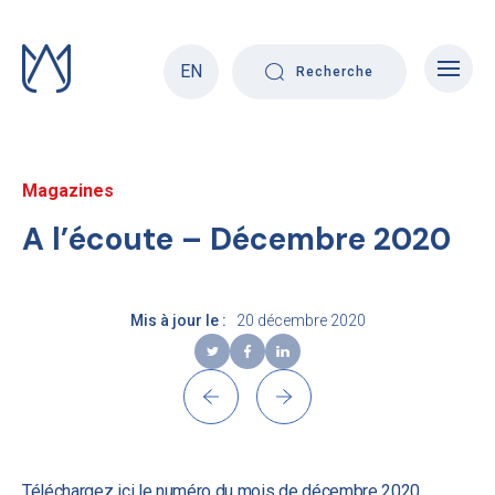
Skip
to
content
EN
Recherche
Magazines
A l’écoute – Décembre 2020
Mis à jour le :
20 décembre 2020
Téléchargez
ici
le numéro du mois de décembre 2020.